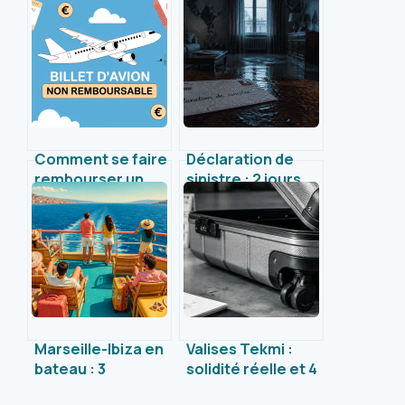
Comment se faire
Déclaration de
rembourser un
sinistre : 2 jours
billet d’avion non
pour le vol et 3
remboursable :
réflexes pour
explications et
sécuriser votre
solutions
indemnisation
concrètes
Marseille-Ibiza en
Valises Tekmi :
bateau : 3
solidité réelle et 4
itinéraires
réflexes pour