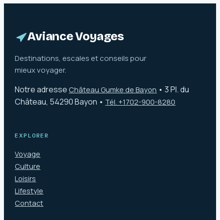
stratégiques pour
prolonger leur
contourner
durée de vie
l’absence de ligne
directe
Aviance Voyages
Destinations, escales et conseils pour
mieux voyager.
Notre adresse
•
3 Pl. du
Château Gumke de Bayon
Château, 54290 Bayon
•
Tél. +1702-900-8280
EXPLORER
Voyage
Culture
Loisirs
Lifestyle
Contact