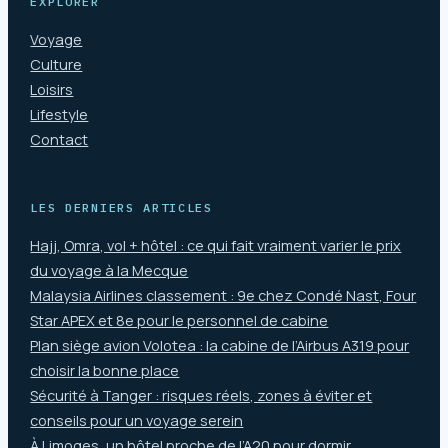
EXPLORER
Voyage
Culture
Loisirs
Lifestyle
Contact
LES DERNIERS ARTICLES
Hajj, Omra, vol + hôtel : ce qui fait vraiment varier le prix
du voyage à la Mecque
Malaysia Airlines classement : 9e chez Condé Nast, Four
Star APEX et 8e pour le personnel de cabine
Plan siège avion Volotea : la cabine de l’Airbus A319 pour
choisir la bonne place
Sécurité à Tanger : risques réels, zones à éviter et
conseils pour un voyage serein
À Limoges, un hôtel proche de l’A20 pour dormir,