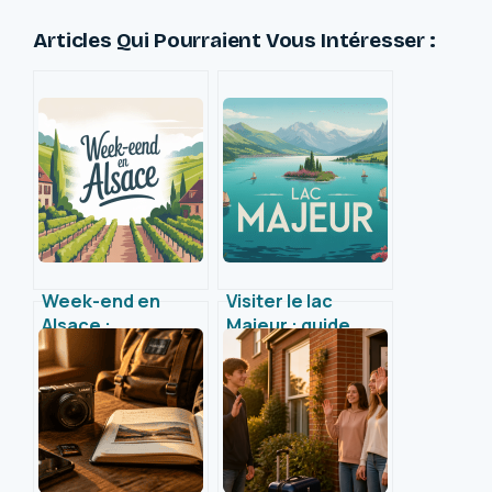
Articles Qui Pourraient Vous Intéresser :
Week-end en
Visiter le lac
Alsace :
Majeur : guide
expériences
complet pour
uniques à vivre le
vivre une
temps d’une
expérience
escapade
inoubliable