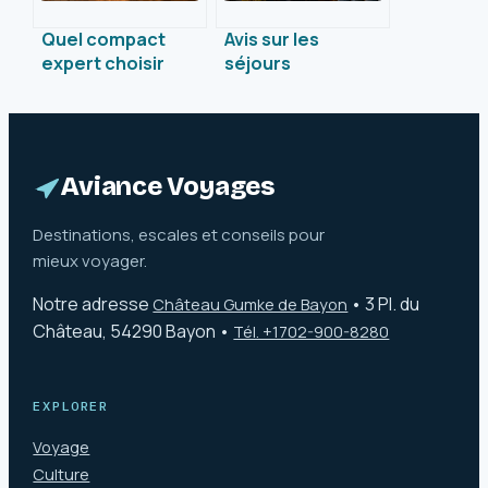
Quel compact
Avis sur les
expert choisir
séjours
pour voyager : 5
linguistiques LEC :
critères pour des
5 points de
photos de qualité
vigilance pour un
professionnelle
investissement
réussi
Aviance Voyages
Destinations, escales et conseils pour
mieux voyager.
Notre adresse
•
3 Pl. du
Château Gumke de Bayon
Château, 54290 Bayon
•
Tél. +1702-900-8280
EXPLORER
Voyage
Culture