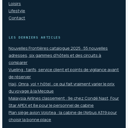
Loisirs
Lifestyle
Contact
LES DERNIERS ARTICLES
Nouvelles Frontières catalogue 2025 : 55 nouvelles
adresses, six gammes d’hôtels et des circuits à
comparer
Vueling : tarifs, service client et points de vigilance avant
de réserver
Hajj, Omra, vol + hôtel : ce qui fait vraiment varier le prix
du voyage à la Mecque
Malaysia Airlines classement : 9e chez Condé Nast, Four
Star APEX et 8e pour le personnel de cabine
Plan siège avion Volotea : la cabine de l’Airbus A319 pour
choisir la bonne place