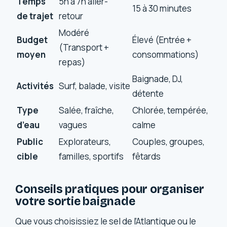
Temps
5h à 7h aller-
15 à 30 minutes
de trajet
retour
Modéré
Budget
Élevé (Entrée +
(Transport +
moyen
consommations)
repas)
Baignade, DJ,
Activités
Surf, balade, visite
détente
Type
Salée, fraîche,
Chlorée, tempérée,
d’eau
vagues
calme
Public
Explorateurs,
Couples, groupes,
cible
familles, sportifs
fêtards
Conseils pratiques pour organiser
votre sortie baignade
Que vous choisissiez le sel de l’Atlantique ou le