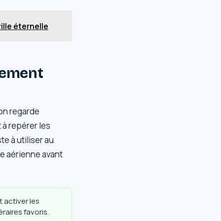
ille éternelle
lement
l’on regarde
 à repérer les
e à utiliser au
nie aérienne avant
activer les
éraires favoris.