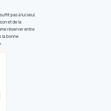
uffit pas à lui seul.
son et de la
omme réserver entre
is la bonne
e.