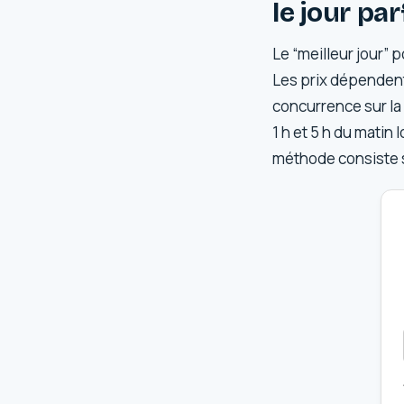
le jour par
Le “meilleur jour” p
Les prix dépendent 
concurrence sur la
1 h et 5 h du matin
méthode consiste s