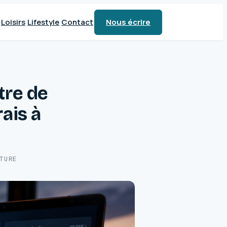
Loisirs
Lifestyle
Contact
Nous écrire
être de
rais à
TURE