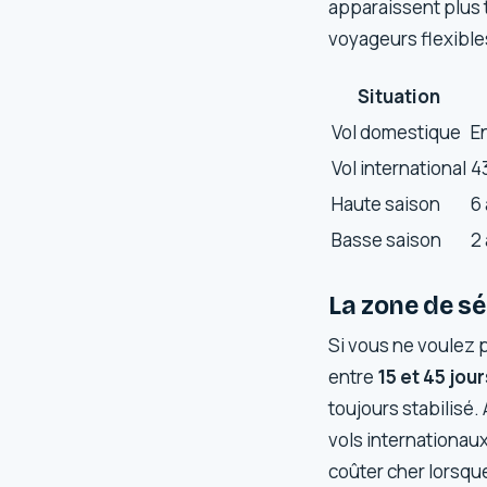
apparaissent plus t
voyageurs flexible
Situation
Vol domestique
E
Vol international
43
Haute saison
6
Basse saison
2 
La zone de sé
Si vous ne voulez p
entre
15 et 45 jour
toujours stabilisé.
vols internationa
coûter cher lorsqu