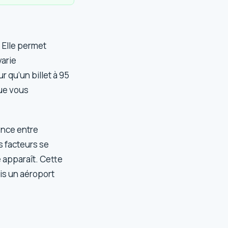
 Elle permet
varie
r qu’un billet à 95
que vous
ence entre
s facteurs se
 apparaît. Cette
is un aéroport