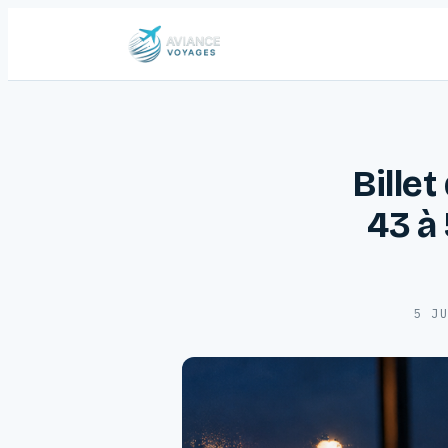
Billet
43 à 
5 J