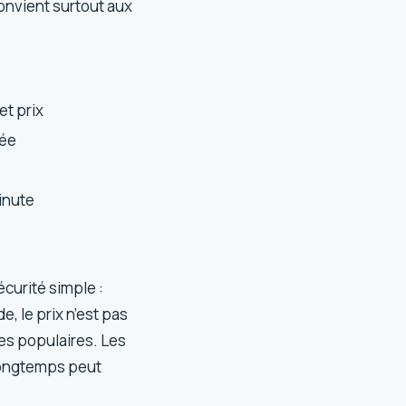
convient surtout aux
et prix
vée
inute
écurité simple :
, le prix n’est pas
nes populaires. Les
 longtemps peut