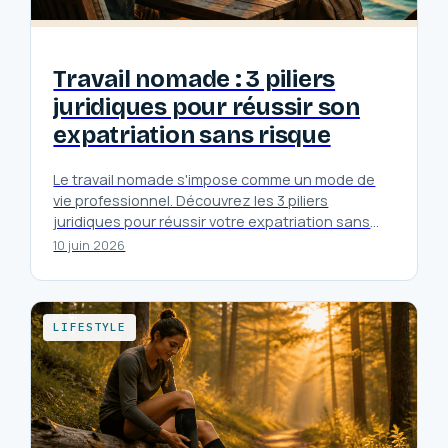
Travail nomade : 3 piliers
juridiques pour réussir son
expatriation sans risque
Le travail nomade s'impose comme un mode de
vie professionnel. Découvrez les 3 piliers
juridiques pour réussir votre expatriation sans
risque et profiter pleinement de cette…
10 juin 2026
LIFESTYLE