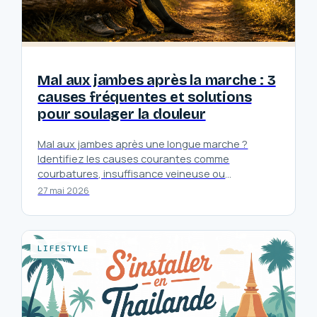
Mal aux jambes après la marche : 3
causes fréquentes et solutions
pour soulager la douleur
Mal aux jambes après une longue marche ?
Identifiez les causes courantes comme
courbatures, insuffisance veineuse ou
compressions nerveuses, et découvrez comment
27 mai 2026
soulager efficacement la douleur.
LIFESTYLE