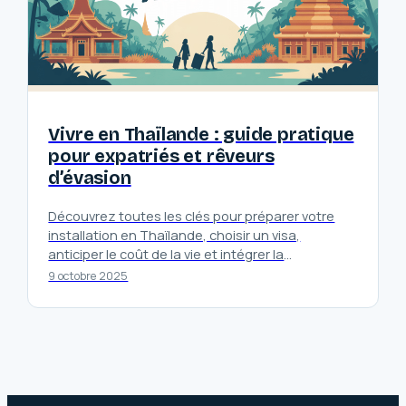
Vivre en Thaïlande : guide pratique
pour expatriés et rêveurs
d’évasion
Découvrez toutes les clés pour préparer votre
installation en Thaïlande, choisir un visa,
anticiper le coût de la vie et intégrer la
communauté francophone facilement.
9 octobre 2025