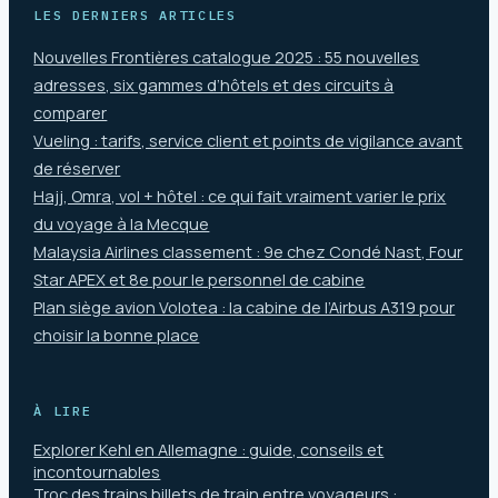
LES DERNIERS ARTICLES
Nouvelles Frontières catalogue 2025 : 55 nouvelles
adresses, six gammes d’hôtels et des circuits à
comparer
Vueling : tarifs, service client et points de vigilance avant
de réserver
Hajj, Omra, vol + hôtel : ce qui fait vraiment varier le prix
du voyage à la Mecque
Malaysia Airlines classement : 9e chez Condé Nast, Four
Star APEX et 8e pour le personnel de cabine
Plan siège avion Volotea : la cabine de l’Airbus A319 pour
choisir la bonne place
À LIRE
Explorer Kehl en Allemagne : guide, conseils et
incontournables
Troc des trains billets de train entre voyageurs :