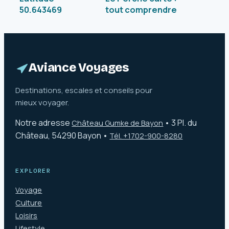
50.643469
tout comprendre
longitude
pour mieux
1.613763 : un guide
explorer cette
complet pour
région unique
comprendre et
exploiter ces
Aviance Voyages
coordonnées
Destinations, escales et conseils pour
mieux voyager.
Notre adresse
•
3 Pl. du
Château Gumke de Bayon
Château, 54290 Bayon
•
Tél. +1702-900-8280
EXPLORER
Voyage
Culture
Loisirs
Lifestyle