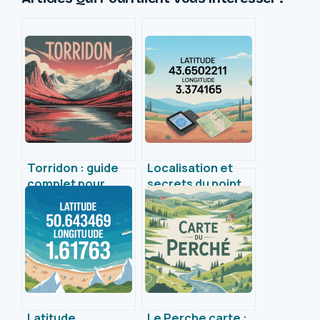
Torridon : guide
Localisation et
complet pour
secrets du point
explorer ce joyau
GPS latitude
sauvage des
43.6502211
Highlands
longitude 3.374165
Latitude
Le Perche carte :