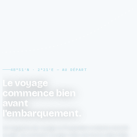
48°51′N · 2°21′E — AU DÉPART
Le voyage
commence bien
avant
l'embarquement.
Un magazine de voyage où l'inspiration croise le concret :
où aller, et comment voyager malin une fois la valise faite.