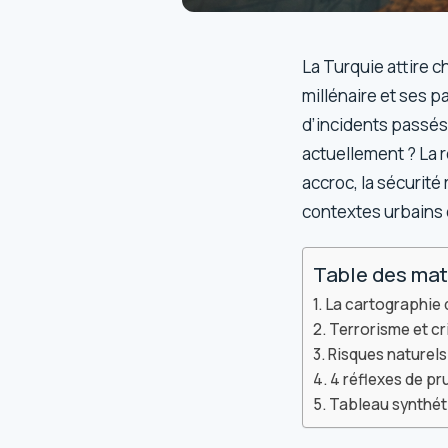
La Turquie attire c
millénaire et ses p
d’incidents passés
actuellement ? La 
accroc, la sécurit
contextes urbains e
Table des mat
La cartographie d
Terrorisme et cri
Risques naturels 
4 réflexes de pr
Tableau synthéti