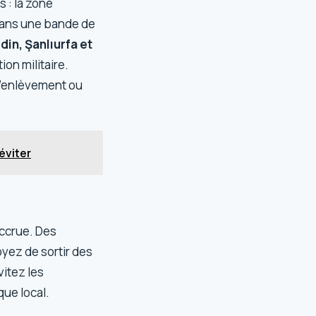
s : la zone
e dans une bande de
rdin, Şanlıurfa et
ion militaire.
d’enlèvement ou
éviter
accrue. Des
yez de sortir des
vitez les
que local.