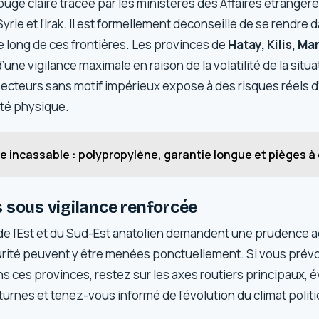
rouge claire tracée par les ministères des Affaires étrangère
 Syrie et l’Irak. Il est formellement déconseillé de se rendr
le long de ces frontières. Les provinces de
Hatay, Kilis, Ma
d’une vigilance maximale en raison de la volatilité de la situat
ecteurs sans motif impérieux expose à des risques réels 
rité physique.
se incassable : polypropylène, garantie longue et pièges à 
 sous vigilance renforcée
de l’Est et du Sud-Est anatolien demandent une prudence 
rité peuvent y être menées ponctuellement. Si vous prévo
s ces provinces, restez sur les axes routiers principaux, é
rnes et tenez-vous informé de l’évolution du climat politi