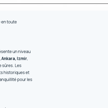
 en toute
résente un niveau
, Ankara, Izmir
,
e sûres. Les
s historiques et
nquillité pour les