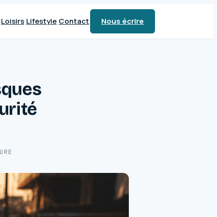
Loisirs
Lifestyle
Contact
Nous écrire
isques
urité
URE