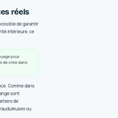
ues réels
possible de garantir
ité intérieure, ce
voyage pour
as de crise dans
uance. Comme dans
hange sont
artiers de
frauduleuses ou