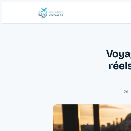
Voyag
réel
26