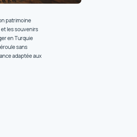
son patrimoine
 et les souvenirs
ger en Turquie
déroule sans
ilance adaptée aux