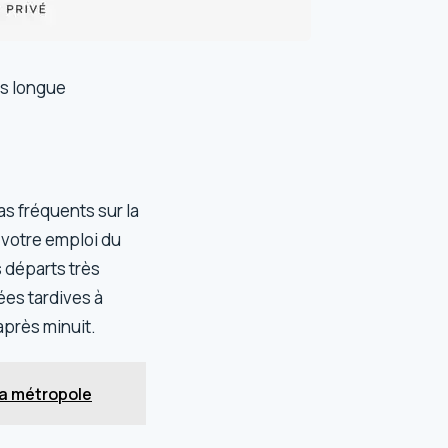
ts longue
as fréquents sur la
 votre emploi du
s départs très
ées tardives à
après minuit.
la métropole