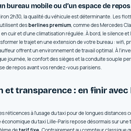
un bureau mobile ou d’un espace de repos
viron 2h30, la qualité du véhicule est déterminante. Les flo
utilisent des
berlines premium
, comme des Mercedes Clas
en cuir et d’une climatisation régulée. À bord, le silence et
former le trajet en une extension de votre bureau : wifi, p
auffeur offrent un environnement de travail optimal. À l’inve
ngue journée, le confort des sièges et la conduite souple p
se de repos avant vos rendez-vous parisiens.
n et transparence : en finir avec 
es réticences à l’usage du taxi pour de longues distances 
e économique du taxi Lille-Paris repose désormais sur une
stème de
tarif fixe
. Contrairement au compteur classique 