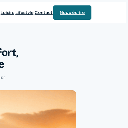
Loisirs
Lifestyle
Contact
Nous écrire
fort,
ie
URE