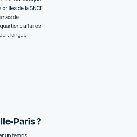
 grilles de la SNCF.
aintes de
uartier d’affaires
sport longue
lle-Paris ?
ner un temps