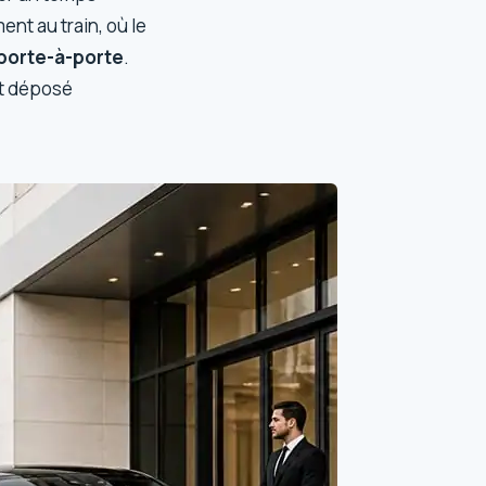
nt au train, où le
porte-à-porte
.
et déposé