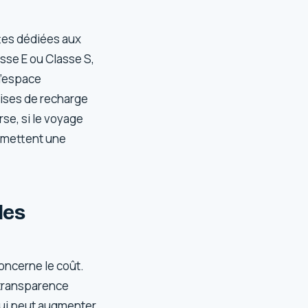
ttes dédiées aux
se E ou Classe S,
 l’espace
rises de recharge
rse, si le voyage
ermettent une
les
concerne le coût.
 transparence
qui peut augmenter