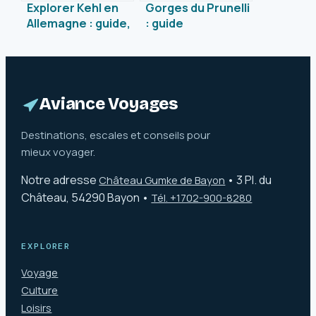
Explorer Kehl en
Gorges du Prunelli
Allemagne : guide,
: guide
conseils et
authentique pour
incontournables
explorer ce joyau
sauvage de Corse
Aviance Voyages
Destinations, escales et conseils pour
mieux voyager.
Notre adresse
•
3 Pl. du
Château Gumke de Bayon
Château, 54290 Bayon
•
Tél. +1702-900-8280
EXPLORER
Voyage
Culture
Loisirs