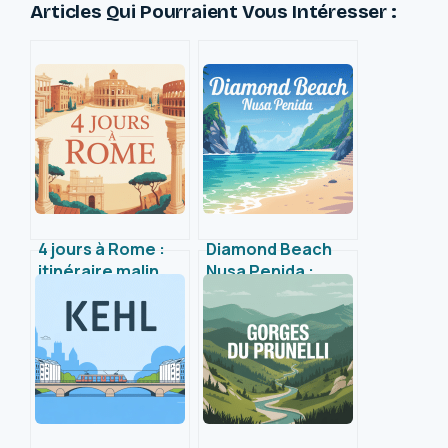
Articles Qui Pourraient Vous Intéresser :
4 jours à Rome :
Diamond Beach
itinéraire malin
Nusa Penida :
pour profiter
guide pour
pleinement de la
explorer ce joyau
ville éternelle
naturel