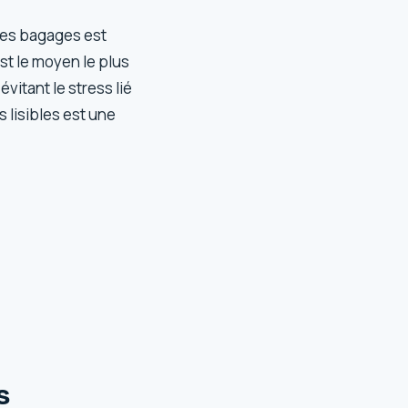
des bagages est
st le moyen le plus
vitant le stress lié
 lisibles est une
s