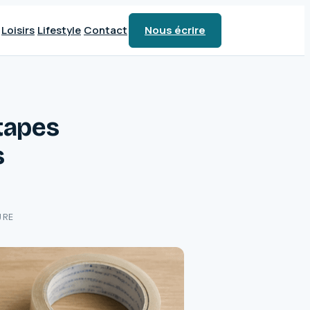
Loisirs
Lifestyle
Contact
Nous écrire
étapes
s
URE