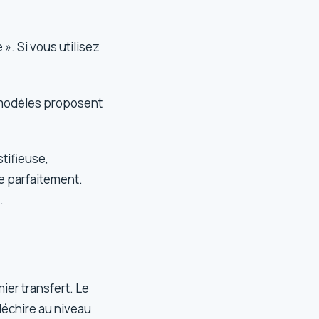
». Si vous utilisez
 modèles proposent
stifieuse,
ne parfaitement.
.
ier transfert. Le
 déchire au niveau