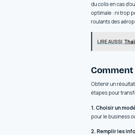
du colis en cas d’ou
optimale : ni trop 
roulants des aérop
LIRE AUSSI
Thaï
Comment cr
Obtenir un résult
étapes pour transf
1. Choisir un modè
pour le business o
2. Remplir les inf