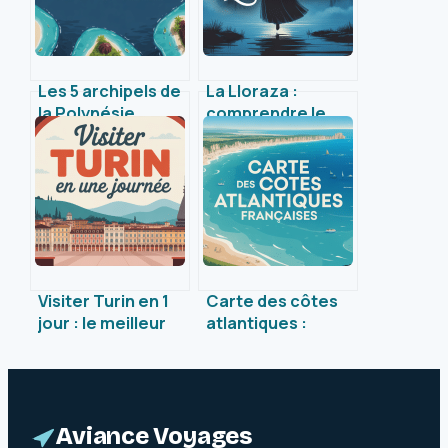
Les 5 archipels de
La Lloraza :
la Polynésie
comprendre le
française : guide
mythe, ses
pour explorer
origines et son
chaque merveille
influence
insulaire
culturelle
Visiter Turin en 1
Carte des côtes
jour : le meilleur
atlantiques :
itinéraire pour une
explorer la
journée
richesse du littoral
inoubliable
français
Aviance Voyages