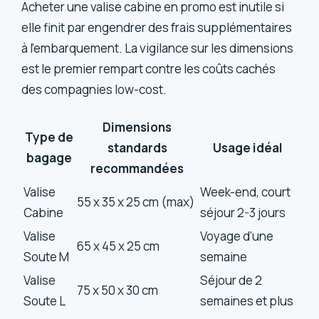
Acheter une valise cabine en promo est inutile si
elle finit par engendrer des frais supplémentaires
à l’embarquement. La vigilance sur les dimensions
est le premier rempart contre les coûts cachés
des compagnies low-cost.
Dimensions
Type de
standards
Usage idéal
bagage
recommandées
Valise
Week-end, court
55 x 35 x 25 cm (max)
Cabine
séjour 2-3 jours
Valise
Voyage d’une
65 x 45 x 25 cm
Soute M
semaine
Valise
Séjour de 2
75 x 50 x 30 cm
Soute L
semaines et plus