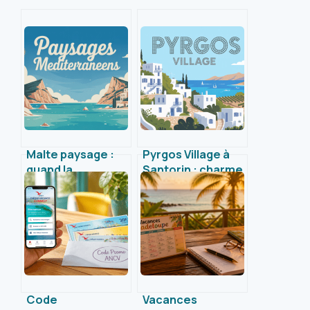
Malte paysage :
Pyrgos Village à
quand la
Santorin : charme
Méditerranée
authentique,
dévoile ses plus
panoramas et
beaux décors
découvertes
inédites
Code
Vacances