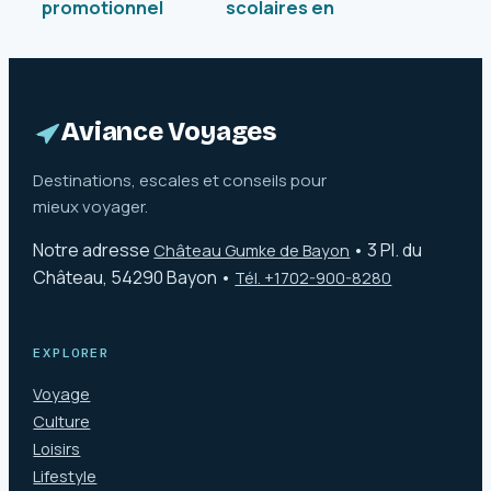
promotionnel
scolaires en
ANCV : 80€ de
Guadeloupe :
remise sur vos
calendrier officiel,
frais d’ouverture
jours fériés et
et optimisation
clés de
fiscale
planification
Aviance Voyages
Destinations, escales et conseils pour
mieux voyager.
Notre adresse
•
3 Pl. du
Château Gumke de Bayon
Château, 54290 Bayon
•
Tél. +1702-900-8280
EXPLORER
Voyage
Culture
Loisirs
Lifestyle