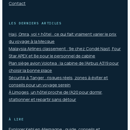
Contact
LES DERNIERS ARTICLES
Hajj, Omra, vol + hôtel : ce qui fait vraiment varier le prix
du voyage à la Mecque
Malaysia Airlines classement : 9e chez Condé Nast, Four
Star APEX et 8e pour le personnel de cabine
Plan siège avion Volotea : la cabine de l’Airbus A319 pour
choisir la bonne place
Sécurité à Tanger : risques réels, zones à éviter et
conseils pour un voyage serein
À Limoges, un hôtel proche de l’A20 pour dormir,
stationner et repartir sans détour
À LIRE
Explorer Kehl en Allemagne : guide, conseils et