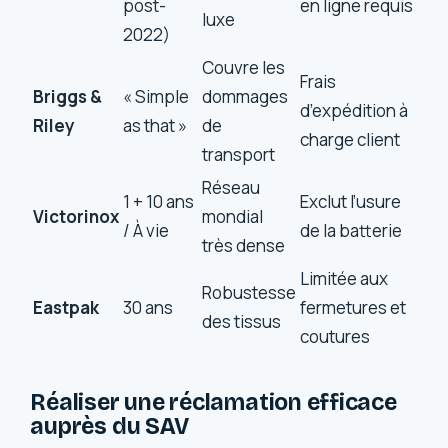
post-
en ligne requis
luxe
2022)
Couvre les
Frais
Briggs &
« Simple
dommages
d’expédition à
Riley
as that »
de
charge client
transport
Réseau
1 + 10 ans
Exclut l’usure
Victorinox
mondial
/ À vie
de la batterie
très dense
Limitée aux
Robustesse
Eastpak
30 ans
fermetures et
des tissus
coutures
Réaliser une réclamation efficace
auprès du SAV