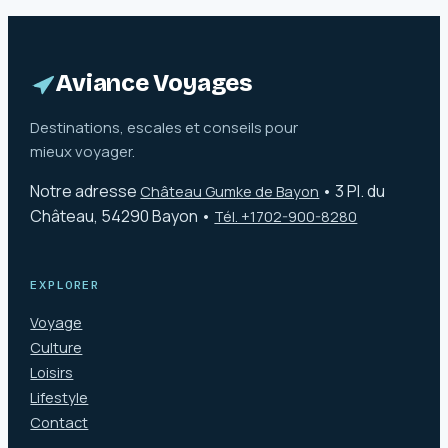
comprendre sur la
obtenir un
tour
remboursement
emblématique de
Dubaï
Aviance Voyages
Destinations, escales et conseils pour
mieux voyager.
Notre adresse
•
3 Pl. du
Château Gumke de Bayon
Château, 54290 Bayon
•
Tél. +1702-900-8280
EXPLORER
Voyage
Culture
Loisirs
Lifestyle
Contact