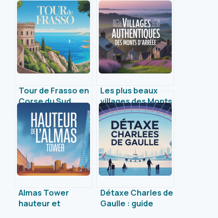
Tour de Frasso en
Les plus beaux
Corse du Sud
villages des Monts
histoire, secrets
d’Arrée à explorer
et visite pratique
absolument
Almas Tower
Détaxe Charles de
hauteur et
Gaulle : guide
chiffres clés : tout
pratique pour