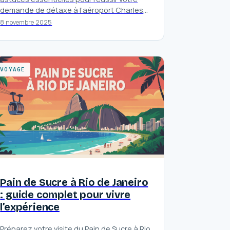
demande de détaxe à l’aéroport Charles
de Gaulle sans stress ni erreur.
8 novembre 2025
VOYAGE
Pain de Sucre à Rio de Janeiro
: guide complet pour vivre
l’expérience
Préparez votre visite du Pain de Sucre à Rio