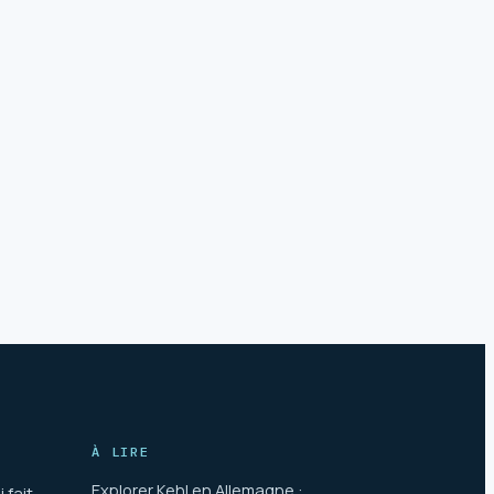
À LIRE
Explorer Kehl en Allemagne :
 fait