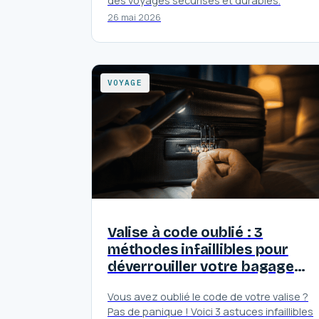
des voyages sécurisés et durables.
26 mai 2026
VOYAGE
Valise à code oublié : 3
méthodes infaillibles pour
déverrouiller votre bagage
sans le détruire
Vous avez oublié le code de votre valise ?
Pas de panique ! Voici 3 astuces infaillibles