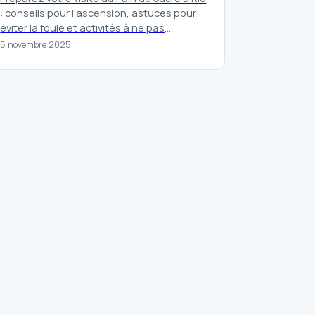
: conseils pour l’ascension, astuces pour
éviter la foule et activités à ne pas
manquer pour profiter…
5 novembre 2025