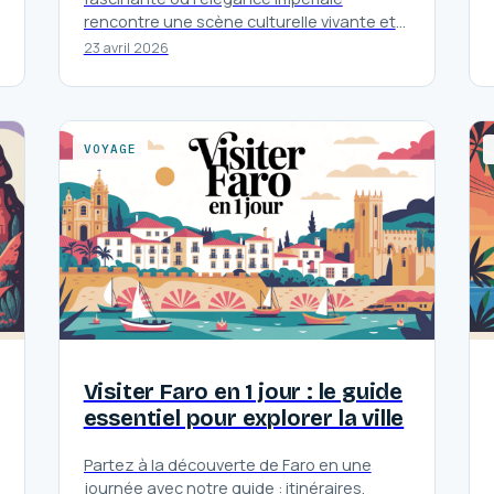
rencontre une scène culturelle vivante et
un art de vivre unique.
23 avril 2026
VOYAGE
Visiter Faro en 1 jour : le guide
essentiel pour explorer la ville
Partez à la découverte de Faro en une
journée avec notre guide : itinéraires,