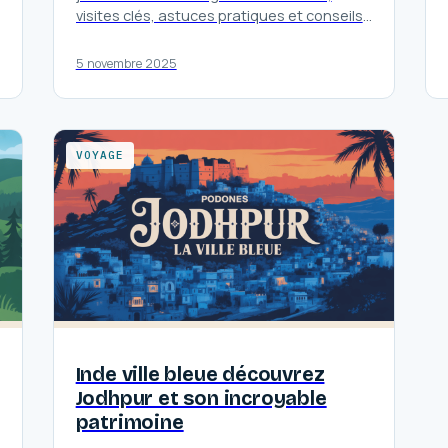
visites clés, astuces pratiques et conseils
pour un séjour express réussi dans…
5 novembre 2025
VOYAGE
Inde ville bleue découvrez
Jodhpur et son incroyable
patrimoine