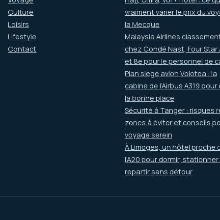
Culture
vraiment varier le prix du vo
Loisirs
la Mecque
Lifestyle
Malaysia Airlines classement
Contact
chez Condé Nast, Four Star
et 8e pour le personnel de 
Plan siège avion Volotea : la
cabine de l’Airbus A319 pour 
la bonne place
Sécurité à Tanger : risques r
zones à éviter et conseils p
voyage serein
À Limoges, un hôtel proche 
l’A20 pour dormir, stationner
repartir sans détour