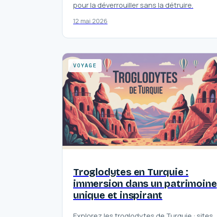
pour la déverrouiller sans la détruire.
12 mai 2026
VOYAGE
Troglodytes en Turquie :
immersion dans un patrimoine
unique et inspirant
Explorez les troglodytes de Turquie : sites