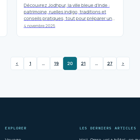
Découvrez Jodhpur, la ville bleue d’Inde :
patrimoine, ruelles indigo, traditions et
conseils pratiques, tout pour préparer une
visite inoubliable au Rajasthan.
4 novembre 2025
‹
1
…
19
20
21
…
27
›
EXPLORER
LES DERNIERS ARTICLES
Voyage
Hajj, Omra, vol + hôtel : ce qui