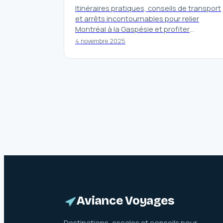
Itinéraires pratiques, conseils de transport
et arrêts incontournables pour relier
Montréal à la Gaspésie et profiter
pleinement de votre voyage au Québec.
4 novembre 2025
Aviance Voyages
Destinations, escales et conseils pour