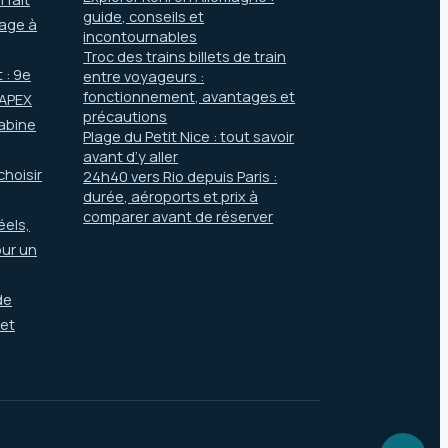
guide, conseils et
yage à
incontournables
Troc des trains billets de train
 : 9e
entre voyageurs :
fonctionnement, avantages et
 APEX
précautions
cabine
Plage du Petit Nice : tout savoir
avant d’y aller
choisir
24h40 vers Rio depuis Paris :
durée, aéroports et prix à
comparer avant de réserver
éels,
our un
de
 et