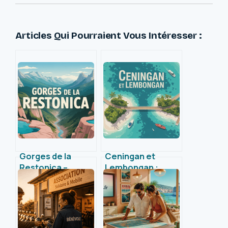
Articles Qui Pourraient Vous Intéresser :
Gorges de la
Ceningan et
Restonica –
Lembongan :
explorez la magie
guide essentiel
du tragone di a
pour explorer ces
Restonica
îles uniques près
de Bali