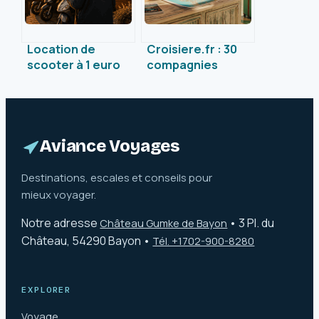
Location de
Croisiere.fr : 30
scooter à 1 euro
compagnies
par jour :
partenaires et les
conditions,
risques réels de
éligibilité et
son SAV
démarches
monégasque
concrètes
Aviance Voyages
Destinations, escales et conseils pour
mieux voyager.
Notre adresse
•
3 Pl. du
Château Gumke de Bayon
Château, 54290 Bayon
•
Tél. +1702-900-8280
EXPLORER
Voyage