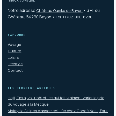
mieux voyager.
Notre adresse
•
3 Pl. du
Château Gumke de Bayon
Château, 54290 Bayon
•
Tél. +1702-900-8280
EXPLORER
Voyage
Culture
Loisirs
Lifestyle
Contact
LES DERNIERS ARTICLES
Hajj, Omra, vol + hôtel : ce qui fait vraiment varier le prix
du voyage à la Mecque
Malaysia Airlines classement : 9e chez Condé Nast, Four