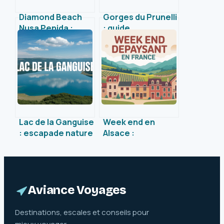
Diamond Beach
Gorges du Prunelli
Nusa Penida :
: guide
guide pour
authentique pour
explorer ce joyau
explorer ce joyau
naturel
sauvage de Corse
Lac de la Ganguise
Week end en
: escapade nature
Alsace :
et activités
inspirations,
incontournables
itinéraires et
dans l’Aude
conseils pour une
escapade réussie
Aviance Voyages
Destinations, escales et conseils pour