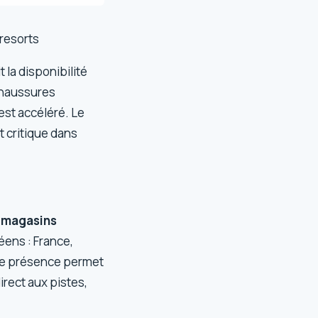
nresorts
 la disponibilité
chaussures
est accéléré. Le
t critique dans
0 magasins
éens : France,
tte présence permet
rect aux pistes,