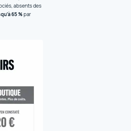
gociés, absents des
squ’à 65 %
par