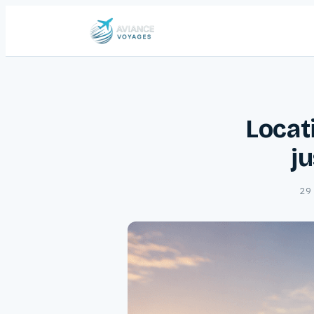
Locat
j
29