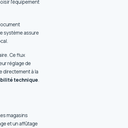
oisir l’équipement
 document
 Ce système assure
cal.
ire. Ce flux
leur réglage de
te directement à la
abilité technique
.
 Les magasins
ge et un affûtage