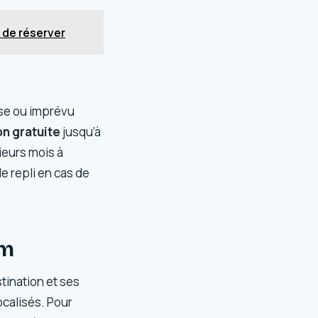
t de réserver
use ou imprévu
on gratuite
jusqu’à
ieurs mois à
e repli en cas de
om
stination et ses
ocalisés. Pour