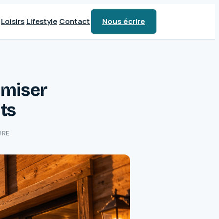
Loisirs
Lifestyle
Contact
Nous écrire
omiser
ts
URE