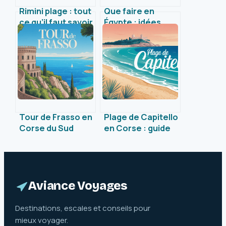
Rimini plage : tout
Que faire en
ce qu’il faut savoir
Égypte : idées
pour profiter du
incontournables
littoral italien
pour un voyage
mémorable
Tour de Frasso en
Plage de Capitello
Corse du Sud
en Corse : guide
histoire, secrets
pratique, secrets
et visite pratique
et attraits
naturels
Aviance Voyages
Destinations, escales et conseils pour
mieux voyager.