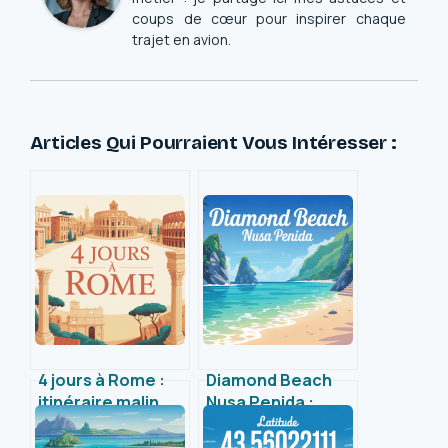
coups de cœur pour inspirer chaque
trajet en avion.
Articles Qui Pourraient Vous Intéresser :
4 jours à Rome :
Diamond Beach
itinéraire malin
Nusa Penida :
pour profiter
guide pour
pleinement de la
explorer ce joyau