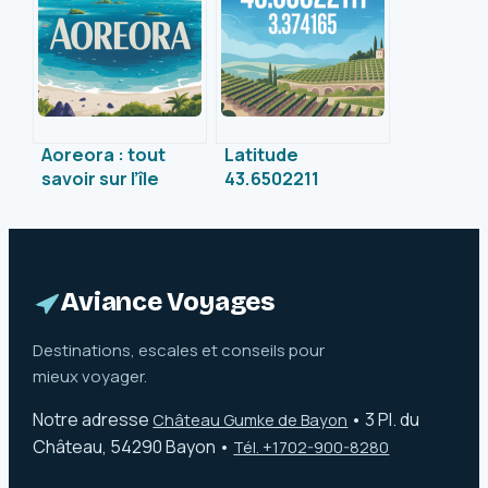
ville éternelle
naturel
Aoreora : tout
Latitude
savoir sur l’île
43.6502211
secrète du
longitude 3.374165
Pacifique
: localiser,
comprendre,
explorer un point
précis
Aviance Voyages
Destinations, escales et conseils pour
mieux voyager.
Notre adresse
•
3 Pl. du
Château Gumke de Bayon
Château, 54290 Bayon
•
Tél. +1702-900-8280