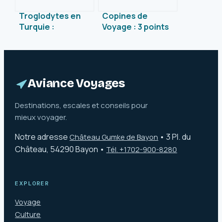
Troglodytes en
Copines de
Turquie :
Voyage : 3 points
immersion dans
de rupture et
un patrimoine
conseils pour
unique et inspirant
éviter les
déceptions
Aviance Voyages
Destinations, escales et conseils pour
mieux voyager.
Notre adresse
•
3 Pl. du
Château Gumke de Bayon
Château, 54290 Bayon
•
Tél. +1702-900-8280
EXPLORER
Voyage
Culture