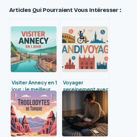
Articles Qui Pourraient Vous Intéresser :
Visiter Annecy en 1
Voyager
jour : le meilleur
sereinement avec
itinéraire pour
Handivoyage :
profiter de la ville
conseils et
ressources pour
un tourisme
accessible