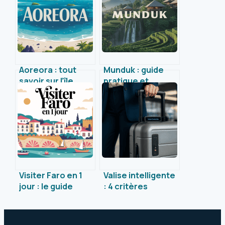
Aoreora : tout
Munduk : guide
savoir sur l’île
pratique et
secrète du
inspirations pour
Pacifique
profiter du village
incontournable de
Bali
Visiter Faro en 1
Valise intelligente
jour : le guide
: 4 critères
essentiel pour
indispensables
explorer la ville
pour voyager sans
stress et en toute