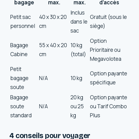
bagage
max.
max.
d’accès
Inclus
Petit sac
40 x 30 x 20
Gratuit (sous le
dans le
personnel
cm
siège)
sac
Option
Bagage
55 x 40 x 20
10 kg
Prioritaire ou
Cabine
cm
(total)
Megavolotea
Petit
Option payante
bagage
N/A
10 kg
spécifique
soute
Bagage
20 kg
Option payante
soute
N/A
ou 25
ou Tarif Combo
standard
kg
Plus
4 conseils pour voyager