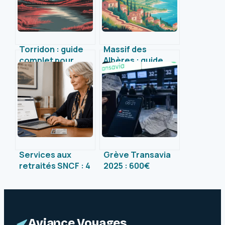
Torridon : guide
Massif des
complet pour
Albères : guide
explorer ce joyau
pour explorer ce
sauvage des
territoire entre
Highlands
mer et montagne
Services aux
Grève Transavia
retraités SNCF : 4
2025 : 600€
piliers pour gérer
d’indemnisation et
sa pension et ses
4 réflexes pour
droits sans erreur
sauver votre
voyage
Aviance Voyages