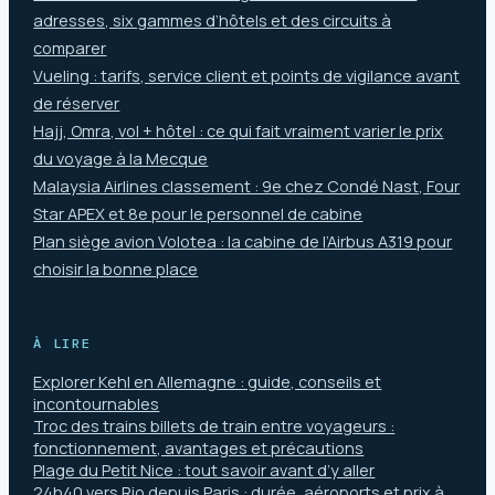
adresses, six gammes d’hôtels et des circuits à
comparer
Vueling : tarifs, service client et points de vigilance avant
de réserver
Hajj, Omra, vol + hôtel : ce qui fait vraiment varier le prix
du voyage à la Mecque
Malaysia Airlines classement : 9e chez Condé Nast, Four
Star APEX et 8e pour le personnel de cabine
Plan siège avion Volotea : la cabine de l’Airbus A319 pour
choisir la bonne place
À LIRE
Explorer Kehl en Allemagne : guide, conseils et
incontournables
Troc des trains billets de train entre voyageurs :
fonctionnement, avantages et précautions
Plage du Petit Nice : tout savoir avant d’y aller
24h40 vers Rio depuis Paris : durée, aéroports et prix à