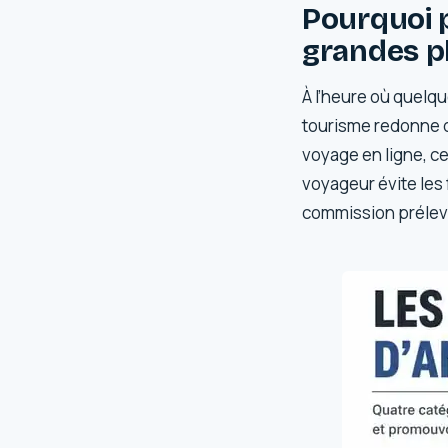
Pourquoi p
grandes p
À l’heure où quelq
tourisme redonne d
voyage en ligne, c
voyageur évite les 
commission prélevé