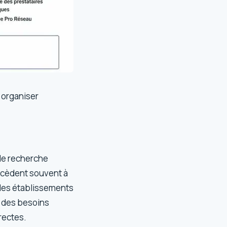
 organiser
 de recherche
ocèdent souvent à
r des établissements
à des besoins
rectes.