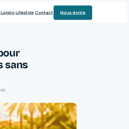
Loisirs
Lifestyle
Contact
Nous écrire
 pour
s sans
URE