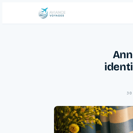
Annu
ident
30