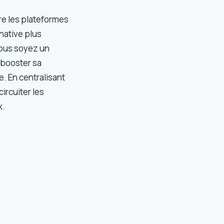
e les plateformes
native plus
vous soyez un
 booster sa
re. En centralisant
ircuiter les
x.