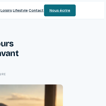
Loisirs
Lifestyle
Contact
Nous écrire
ours
avant
URE