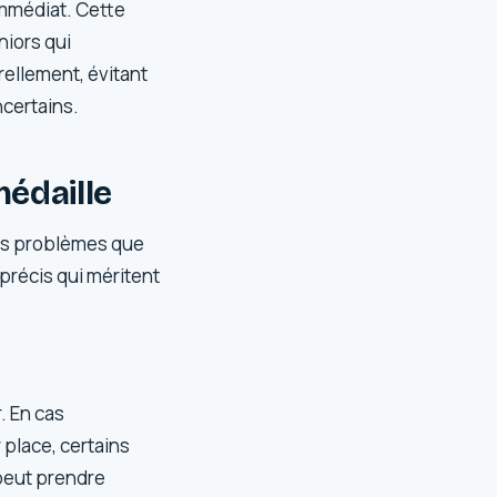
immédiat. Cette
niors qui
rellement, évitant
ncertains.
médaille
des problèmes que
précis qui méritent
. En cas
 place, certains
 peut prendre