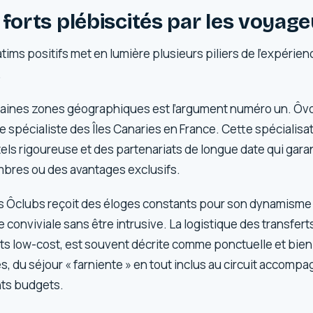
 forts plébiscités par les voyag
tims positifs met en lumière plusieurs piliers de l’expérience
.
rtaines zones géographiques est l’argument numéro un. Ô
spécialiste des Îles Canaries en France. Cette spécialisat
tels rigoureuse et des partenariats de longue date qui gar
mbres ou des avantages exclusifs.
es Ôclubs reçoit des éloges constants pour son dynamisme 
conviviale sans être intrusive. La logistique des transfert
s low-cost, est souvent décrite comme ponctuelle et bien s
s, du séjour « farniente » en tout inclus au circuit accomp
nts budgets.