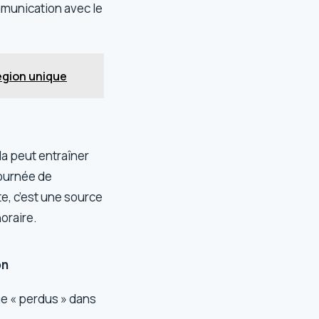
mmunication avec le
égion unique
a peut entraîner
journée de
e, c’est une source
horaire.
on
e « perdus » dans