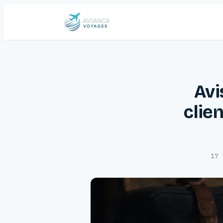
Avi
clie
17