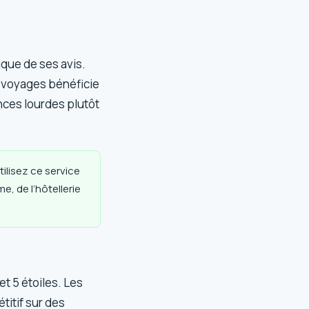
ique de ses avis.
 Ôvoyages bénéficie
nces lourdes plutôt
ilisez ce service
e, de l’hôtellerie
et 5 étoiles. Les
titif sur des