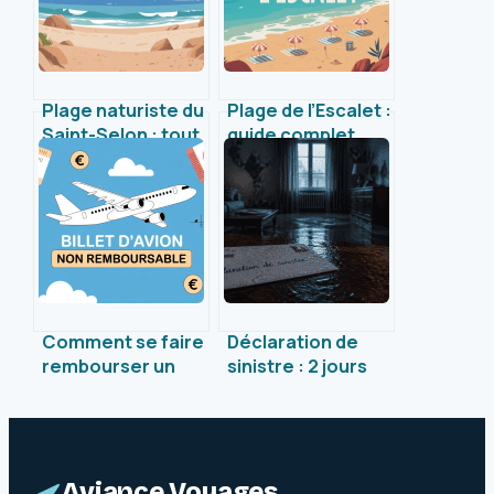
Plage naturiste du
Plage de l’Escalet :
Saint-Selon : tout
guide complet
ce qu’il faut savoir
pour profiter d’un
pour une
joyau du golfe de
expérience
Saint-Tropez
réussie
Comment se faire
Déclaration de
rembourser un
sinistre : 2 jours
billet d’avion non
pour le vol et 3
remboursable :
réflexes pour
explications et
sécuriser votre
solutions
indemnisation
concrètes
Aviance Voyages