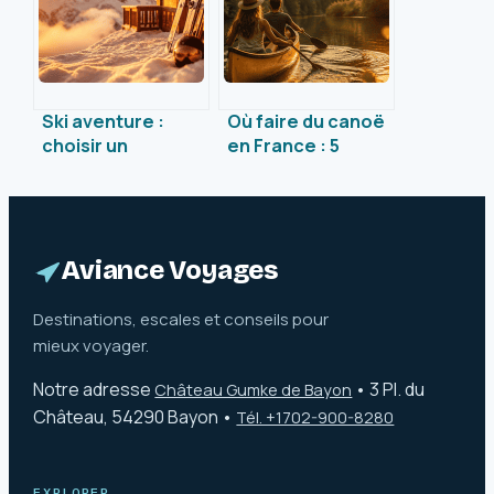
Ski aventure :
Où faire du canoë
choisir un
en France : 5
équipement
rivières sauvages
professionnel
pour s’évader loin
sans compromis
de la foule
sur votre budget
Aviance Voyages
Destinations, escales et conseils pour
mieux voyager.
Notre adresse
•
3 Pl. du
Château Gumke de Bayon
Château, 54290 Bayon
•
Tél. +1702-900-8280
EXPLORER