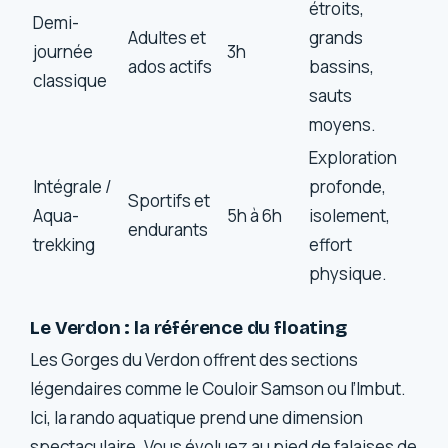
étroits,
Demi-
Adultes et
grands
journée
3h
ados actifs
bassins,
classique
sauts
moyens.
Exploration
Intégrale /
profonde,
Sportifs et
Aqua-
5h à 6h
isolement,
endurants
trekking
effort
physique.
Le Verdon : la référence du floating
Les Gorges du Verdon offrent des sections
légendaires comme le Couloir Samson ou l’Imbut.
Ici, la rando aquatique prend une dimension
spectaculaire. Vous évoluez au pied de falaises de