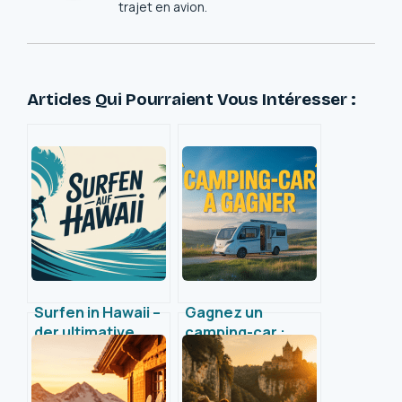
trajet en avion.
Articles Qui Pourraient Vous Intéresser :
Surfen in Hawaii –
Gagnez un
der ultimative
camping-car :
Leitfaden für Ihr
toutes les clés
Wellenabenteuer
pour tenter votre
chance en 2024