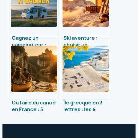
Gagnez un
Ski aventure :
camping-car :
choisir un
toutes les clés
équipement
pour tenter votre
professionnel
chance en 2024
sans compromis
sur votre budget
Où faire du canoë
Île grecque en 3
en France : 5
lettres : les 4
rivières sauvages
solutions
pour s’évader loin
indispensables
de la foule
pour vos mots
croisés