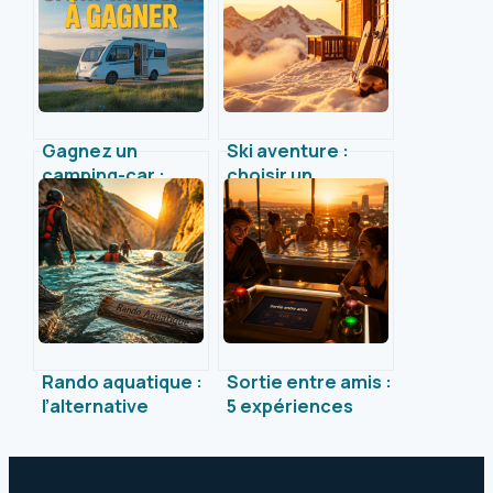
Gagnez un
Ski aventure :
camping-car :
choisir un
toutes les clés
équipement
pour tenter votre
professionnel
chance en 2024
sans compromis
sur votre budget
Rando aquatique :
Sortie entre amis :
l’alternative
5 expériences
accessible au
immersives pour
canyoning pour
briser la routine
explorer les
du samedi soir