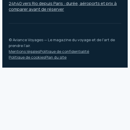
24h40 vers Rio depuis Paris : durée, aéroports et prix à
comparer avant de réserver
© Aviance Voyages — Le magazine du voyage et de l'art de
prendre l'air.
Mentions légales
Politique de confidentialité
Politique de cookies
Plan du site