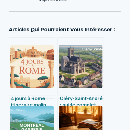
Articles Qui Pourraient Vous Intéresser :
4 jours à Rome :
Cléry-Saint-André
itinéraire malin
: guide complet
pour profiter
pour découvrir
pleinement de la
cette commune
ville éternelle
du Loiret