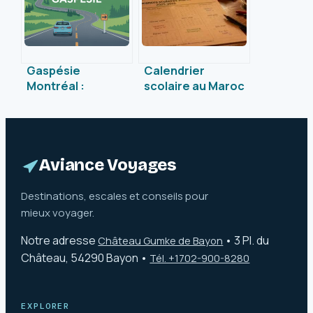
Gaspésie
Calendrier
Montréal :
scolaire au Maroc
préparez votre
: 5 périodes de
voyage entre le
repos et les clés
fleuve et la
pour anticiper les
métropole
fêtes mobiles
Aviance Voyages
Destinations, escales et conseils pour
mieux voyager.
Notre adresse
•
3 Pl. du
Château Gumke de Bayon
Château, 54290 Bayon
•
Tél. +1702-900-8280
EXPLORER