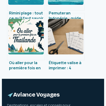
Rimini plage : tout
Pemuteran
ce qu’il faut savoir
Indonésie : guide
pour profiter du
vivant pour
littoral italien
explorer ce joyau
oublié de Bali
Où aller pour la
Étiquette valise à
première fois en
imprimer : 4
Thaïlande : le
étapes pour
guide des
sécuriser vos
meilleures
bagages
destinations
gratuitement
Aviance Voyages
Destinations, escales et conseils pour