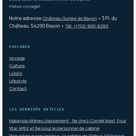
mieux voyager.
Notre adresse
•
3 Pl. du
Château Gumke de Bayon
Château, 54290 Bayon
•
Tél. +1702-900-8280
EXPLORER
Voyage
Culture
Loisirs
Lifestyle
Contact
LES DERNIERS ARTICLES
Malaysia Airlines classement : 9e chez Condé Nast, Four
Star APEX et 8e pour le personnel de cabine
Plan siège avion Volotea : la cabine de l’Airbus A319 pour