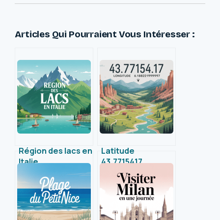
Articles Qui Pourraient Vous Intéresser :
Région des lacs en
Latitude
Italie
43.7715417
incontournables :
Longitude
guide pour un
6.18982619999997
séjour unique
: ce que révèle ce
point précis