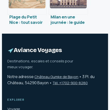
Plage du Petit
Milan en une
Nice : tout savoir
journée : le guide
avant d’y aller
essentiel pour
une visite éclair
réussie
Aviance Voyages
Destinations, escales et conseils pour
mieux voyager.
Notre adresse
•
3 Pl. du
Château Gumke de Bayon
Château, 54290 Bayon
•
Tél. +1702-900-8280
EXPLORER
Voyage