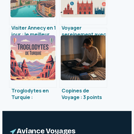
Visiter Annecy en 1
Voyager
jour : le meilleur
sereinement avec
itinéraire pour
Handivoyage :
profiter de la ville
conseils et
ressources pour
un tourisme
accessible
Troglodytes en
Copines de
Turquie :
Voyage : 3 points
immersion dans
de rupture et
un patrimoine
conseils pour
unique et inspirant
éviter les
déceptions
Aviance Voyages