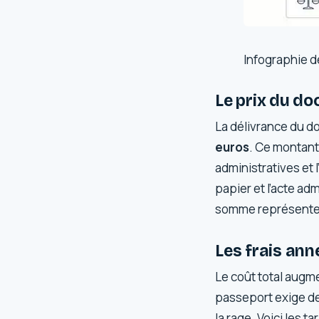
Infographie d
Le prix du do
La délivrance du d
euros
. Ce montant 
administratives et 
papier et l’acte adm
somme représente v
Les frais ann
Le coût total augme
passeport exige deu
la rage. Voici les 