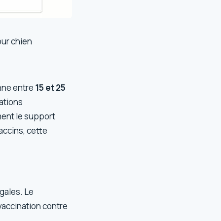
our chien
nne entre
15 et 25
mations
ment le support
vaccins, cette
égales. Le
vaccination contre