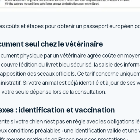
es coûts et étapes pour obtenir un passeport européen p
cument seul chez le vétérinaire
ocument physique par un vétérinaire agréé coûte en moye
couvre l’édition du livret bleu sécurisé, la saisie des infor
l’apposition des sceaux officiels. Ce tarif concerne unique
inistratif. Si votre animal est déjà identifié et à jour de ses 
otre seule dépense lors de la consultation.
exes : identification et vaccination
nte si votre chien n’est pas en règle avec les obligations l
x conditions préalables : une identification valide et une 
tarifs moyens pratiqués en France pour ces prestations :