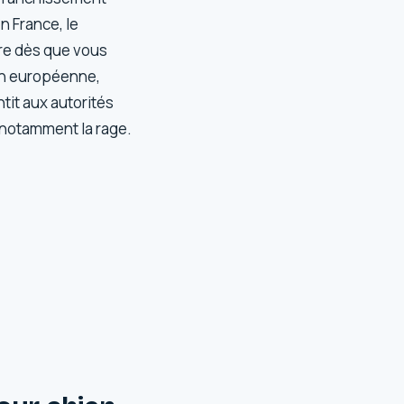
n France, le
re dès que vous
ion européenne,
ntit aux autorités
 notamment la rage.