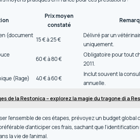
Prix moyen
tion
Remarq
constaté
en (document
Délivré par un vétérinai
15 € à 25 €
uniquement.
 puce
Obligatoire pour tout ch
60 € à 80 €
2011.
Inclut souvent la consu
bique (Rage)
40 € à 60 €
annuelle.
es de la Restonica – explorez la magie du tragone di a Re
iser l’ensemble de ces étapes, prévoyez un budget global 
 préférable d’anticiper ces frais, sachant que l’identification
ns la vie de l’animal.