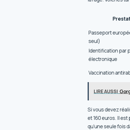
Presta
Passeport europé
seul)
Identification par
électronique
Vaccination antira
LIRE AUSSI
Gorg
Si vous devez réal
et 160 euros. Il est
qu’une seule fois da