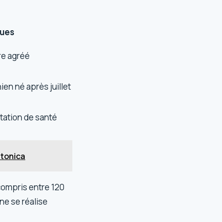
ues
re agréé
ien né après juillet
ltation de santé
stonica
compris entre 120
 ne se réalise