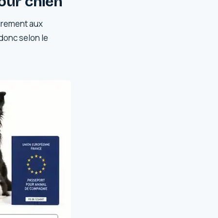
our chien
airement aux
 donc selon le