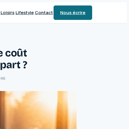
Loisirs
Lifestyle
Contact
Nous écrire
e coût
part ?
URE