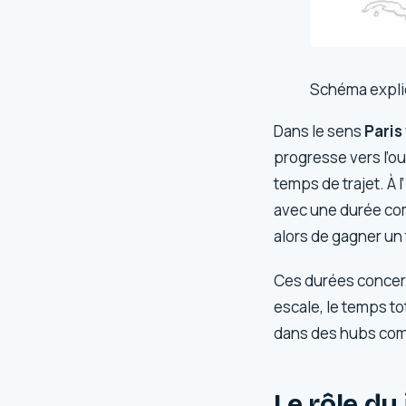
Schéma explica
Dans le sens
Paris
progresse vers l’o
temps de trajet. À l
avec une durée com
alors de gagner un
Ces durées concern
escale, le temps t
dans des hubs com
Le rôle du