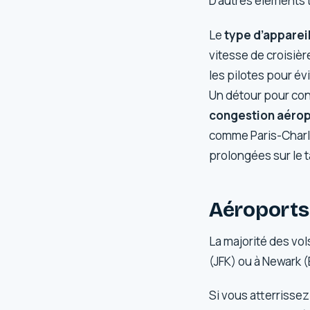
D’autres éléments 
Le
type d’apparei
vitesse de croisièr
les pilotes pour év
Un détour pour cont
congestion aérop
comme Paris-Charle
prolongées sur le 
Aéroports 
La majorité des vol
(JFK) ou à Newark (E
Si vous atterrissez 