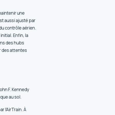
maintenir une
st aussi ajusté par
du contrôle aérien.
tial. Enfin, la
ans des hubs
r des attentes
t
John F. Kennedy
ique au sol.
r l’AirTrain. À