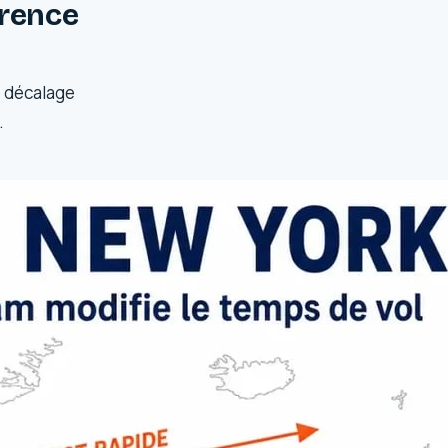
érence
Ce décalage
.