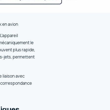
k en avion
L’appareil
e mécaniquement le
souvent plus rapide,
ts-jets, permettent
 liaison avec
de correspondance
niques