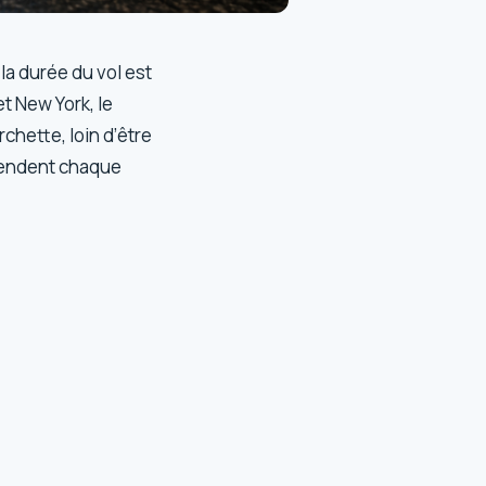
a durée du vol est
t New York, le
chette, loin d’être
rendent chaque