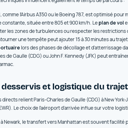
techniques influencent également le temps de parcours :
l
, comme l’Airbus A350 ou le Boeing 787, est optimisé pour 
e constante, située entre 805 et 900 km/h. Le
plan de vol
e
iter les zones de turbulences ou respecter les restrictions 
ourner une tempête peut ajouter 15 à 30 minutes au trajet ini
ortuaire
lors des phases de décollage et d’atterrissage d
s de Gaulle (CDG) ou John F. Kennedy (JFK) peut entraîne
tarmac.
desservis et logistique du traje
s directs relient Paris-Charles de Gaulle (CDG) à New York-
WR). Le choix de l’aéroport d’arrivée influe sur votre logist
à Newark, le transfert vers Manhattan est souvent facilité pa