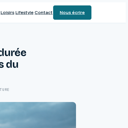
Loisirs
Lifestyle
Contact
Nous écrire
 durée
s du
TURE