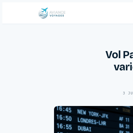
Vol P
var
3 J