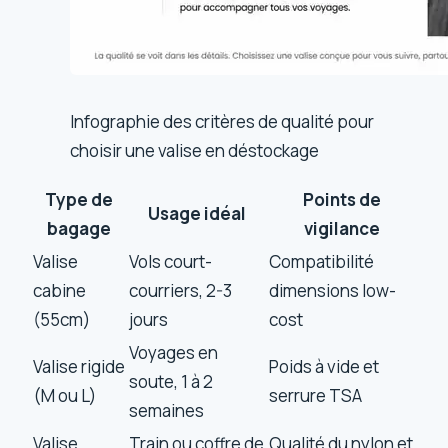
Infographie des critères de qualité pour
choisir une valise en déstockage
Type de
Points de
Usage idéal
bagage
vigilance
Valise
Vols court-
Compatibilité
cabine
courriers, 2-3
dimensions low-
(55cm)
jours
cost
Voyages en
Valise rigide
Poids à vide et
soute, 1 à 2
(M ou L)
serrure TSA
semaines
Valise
Train ou coffre de
Qualité du nylon et