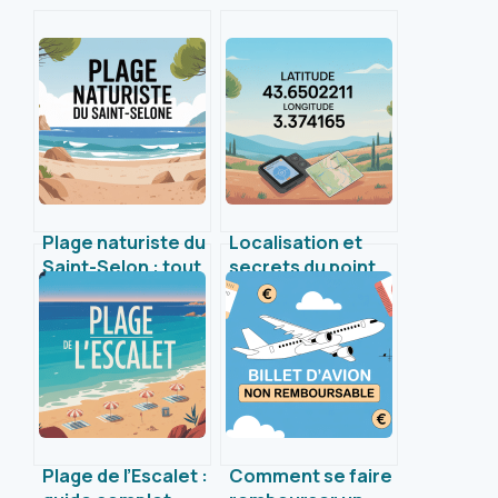
Plage naturiste du
Localisation et
Saint-Selon : tout
secrets du point
ce qu’il faut savoir
GPS latitude
pour une
43.6502211
expérience
longitude 3.374165
réussie
Plage de l’Escalet :
Comment se faire