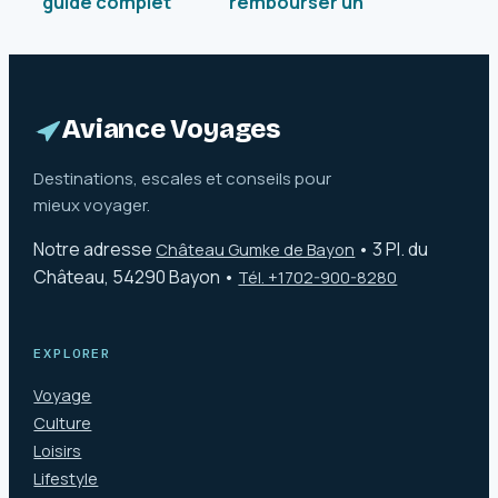
guide complet
rembourser un
pour profiter d’un
billet d’avion non
joyau du golfe de
remboursable :
Saint-Tropez
explications et
solutions
concrètes
Aviance Voyages
Destinations, escales et conseils pour
mieux voyager.
Notre adresse
•
3 Pl. du
Château Gumke de Bayon
Château, 54290 Bayon
•
Tél. +1702-900-8280
EXPLORER
Voyage
Culture
Loisirs
Lifestyle