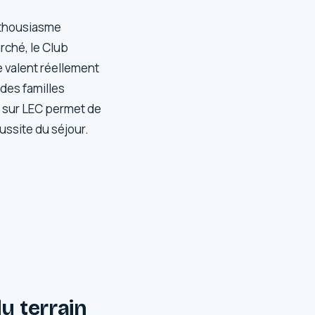
enthousiasme
rché, le Club
e valent réellement
 des familles
s sur LEC permet de
ussite du séjour.
u terrain