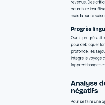
revenus. Des criti
nourriture insuffi
mais la haute saiso
Progrès lingu
Quels progrès atten
pour débloquer l’o
profonde, les séjou
intégré le voyage
l’apprentissage sco
Analyse de
négatifs
Pour se faire une o