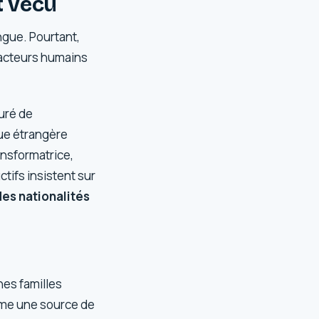
t vécu
ngue. Pourtant,
facteurs humains
uré de
gue étrangère
ansformatrice,
ctifs insistent sur
es nationalités
nes familles
omme une source de