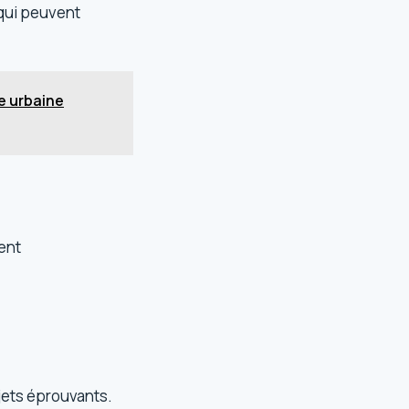
 qui peuvent
e urbaine
ent
jets éprouvants.