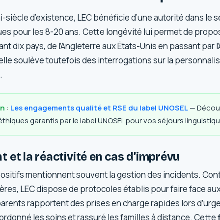
-siècle d’existence, LEC bénéficie d’une autorité dans le 
ues pour les 8-20 ans. Cette longévité lui permet de pro
nt dix pays, de l’Angleterre aux États-Unis en passant par 
lle soulève toutefois des interrogations sur la personnali
.
in
:
Les engagements qualité et RSE du label UNOSEL
— Découv
hiques garantis par le label UNOSEL pour vos séjours linguistiqu
 et la réactivité en cas d’imprévu
sitifs mentionnent souvent la gestion des incidents. Con
ères, LEC dispose de protocoles établis pour faire face au
parents rapportent des prises en charge rapides lors d’ur
ordonné les soins et rassuré les familles à distance. Cette