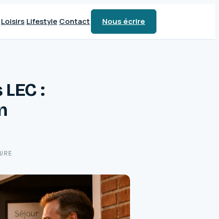
Loisirs
Lifestyle
Contact
Nous écrire
 LEC :
n
URE