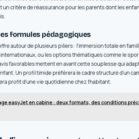
t un critère de réassurance pour les parents dont les enfan
is.
 des formules pédagogiques
fre autour de plusieurs piliers : l’immersion totale en famil
 internationaux, ou les options thématiques comme le sport
vis favorables mettent en avant cette souplesse qui adapt
fant. Un profil timide préférera le cadre structuré d’un ca
ra profit d’une vie quotidienne chez l’habitant.
ge easyJet en cabine : deux formats, des conditions préci