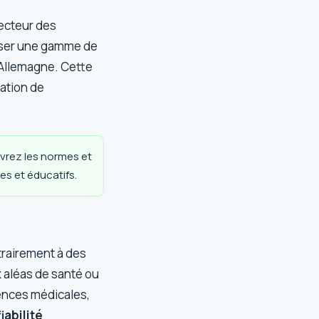
secteur des
poser une gamme de
l’Allemagne. Cette
sation de
rez les normes et
es et éducatifs.
trairement à des
x aléas de santé ou
gences médicales,
fiabilité