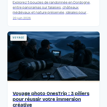
Explorez 5 boucles de randonnée en Dordogne,
entre panoramas sur falaises, châteaux
médiévaux et nature préservée, idéales pour
tous les niveaux.
20 juin 2026
VOYAGE
Voyage photo OnesTrip : 3 piliers
pour réussir votre immersion
créative