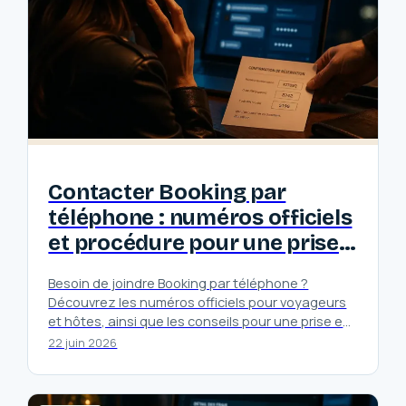
Contacter Booking par
téléphone : numéros officiels
et procédure pour une prise
en charge immédiate
Besoin de joindre Booking par téléphone ?
Découvrez les numéros officiels pour voyageurs
et hôtes, ainsi que les conseils pour une prise en
charge rapide.
22 juin 2026