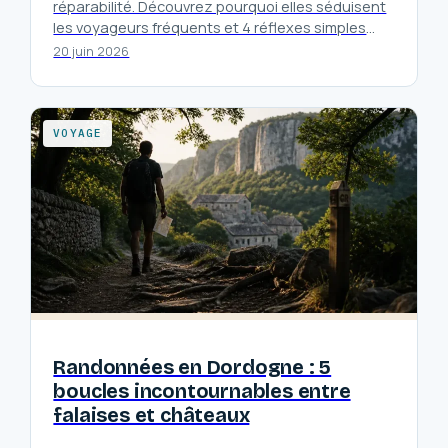
réparabilité. Découvrez pourquoi elles séduisent
les voyageurs fréquents et 4 réflexes simples
pour en prolonger la durée de vie.
20 juin 2026
VOYAGE
Randonnées en Dordogne : 5
boucles incontournables entre
falaises et châteaux