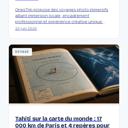
OnesTrip propose des voyages photo immersifs
alliant immersion locale, encadrement
professionnel et expérience créative unique.
Découvrez des séjours conçus pour vivre la
20 juin 2026
photo autrement.
VOYAGE
Tahiti sur la carte du monde : 17
000 km de Paris et 4 repères pour