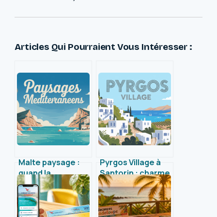
Articles Qui Pourraient Vous Intéresser :
Malte paysage :
Pyrgos Village à
quand la
Santorin : charme
Méditerranée
authentique,
dévoile ses plus
panoramas et
beaux décors
découvertes
inédites