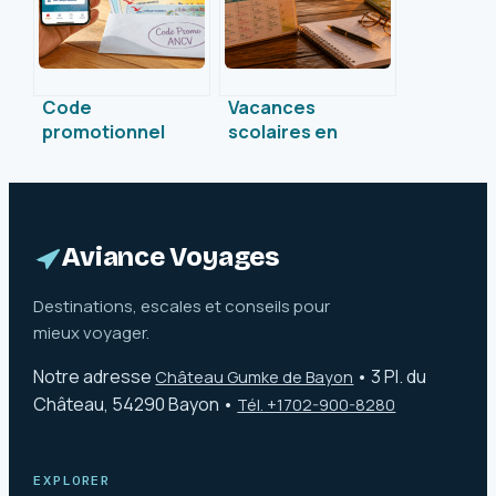
Code
Vacances
promotionnel
scolaires en
ANCV : 80€ de
Guadeloupe :
remise sur vos
calendrier officiel,
frais d’ouverture
jours fériés et
et optimisation
clés de
fiscale
planification
Aviance Voyages
Destinations, escales et conseils pour
mieux voyager.
Notre adresse
•
3 Pl. du
Château Gumke de Bayon
Château, 54290 Bayon
•
Tél. +1702-900-8280
EXPLORER