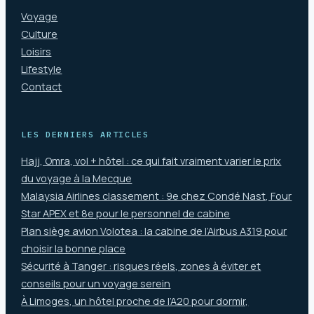
Voyage
Culture
Loisirs
Lifestyle
Contact
LES DERNIERS ARTICLES
Hajj, Omra, vol + hôtel : ce qui fait vraiment varier le prix
du voyage à la Mecque
Malaysia Airlines classement : 9e chez Condé Nast, Four
Star APEX et 8e pour le personnel de cabine
Plan siège avion Volotea : la cabine de l’Airbus A319 pour
choisir la bonne place
Sécurité à Tanger : risques réels, zones à éviter et
conseils pour un voyage serein
À Limoges, un hôtel proche de l’A20 pour dormir,