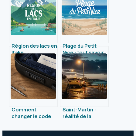
Région des lacs en
Plage du Petit
Italie
Nice : tout savoir
incontournables :
avant d’y aller
guide pour un
séjour unique
Comment
Saint-Martin :
changer le code
réalité de la
d’une valise : 3
sécurité, zones à
méthodes pour
éviter et conseils