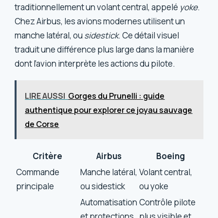
traditionnellement un volant central, appelé
yoke
.
Chez Airbus, les avions modernes utilisent un
manche latéral, ou
sidestick
. Ce détail visuel
traduit une différence plus large dans la manière
dont l’avion interprète les actions du pilote.
LIRE AUSSI
Gorges du Prunelli : guide
authentique pour explorer ce joyau sauvage
de Corse
Critère
Airbus
Boeing
Commande
Manche latéral,
Volant central,
principale
ou sidestick
ou yoke
Automatisation
Contrôle pilote
et protections
plus visible et