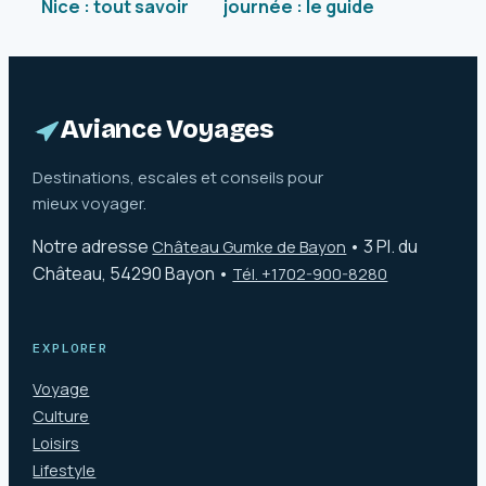
Nice : tout savoir
journée : le guide
avant d’y aller
essentiel pour
une visite éclair
réussie
Aviance Voyages
Destinations, escales et conseils pour
mieux voyager.
Notre adresse
•
3 Pl. du
Château Gumke de Bayon
Château, 54290 Bayon
•
Tél. +1702-900-8280
EXPLORER
Voyage
Culture
Loisirs
Lifestyle