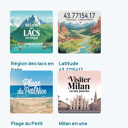
Région des lacs en
Latitude
Italie
43.7715417
incontournables :
Longitude
guide pour un
6.18982619999997
séjour unique
: ce que révèle ce
point précis
Plage du Petit
Milan en une