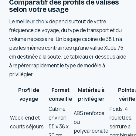
Comparatif des profils de valises
selon votre usage
Le meilleur choix dépend surtout de votre
fréquence de voyage, du type de transport et du
volume nécessaire. Un bagage cabine de 38 L n’a
pas les mêmes contraintes qu’une valise XL de 75
cm destinée à la soute. Le tableau ci-dessous aide
à repérer rapidement le type de modèle à
privilégier.
Profil de
Format
Matériau à
Points 
voyage
conseillé
privilégier
vérifie
Cabine,
Poids, 4
ABS renforcé
Week-end et
environ
roulettes,
ou
courts séjours
55 x 38 x
serrure à
polycarbonate
20 cm
combinais