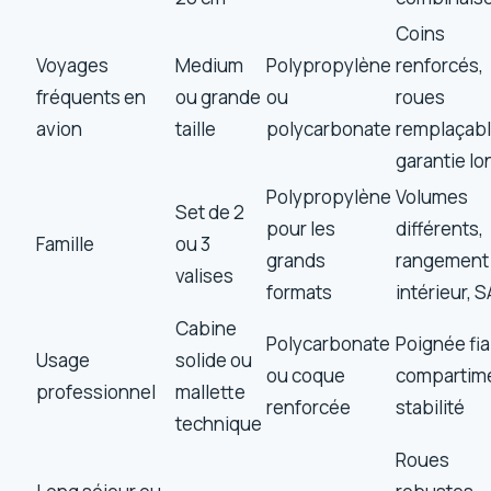
Coins
Voyages
Medium
Polypropylène
renforcés,
fréquents en
ou grande
ou
roues
avion
taille
polycarbonate
remplaçabl
garantie l
Polypropylène
Volumes
Set de 2
pour les
différents,
Famille
ou 3
grands
rangement
valises
formats
intérieur, 
Cabine
Polycarbonate
Poignée fia
Usage
solide ou
ou coque
compartim
professionnel
mallette
renforcée
stabilité
technique
Roues