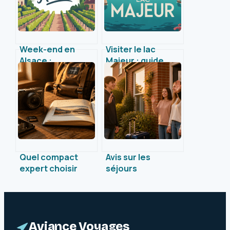
Week-end en
Visiter le lac
Alsace :
Majeur : guide
expériences
complet pour
uniques à vivre le
vivre une
temps d’une
expérience
escapade
inoubliable
Quel compact
Avis sur les
expert choisir
séjours
pour voyager : 5
linguistiques LEC :
critères pour des
5 points de
photos de qualité
vigilance pour un
professionnelle
investissement
réussi
Aviance Voyages