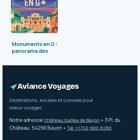
Lorraine
Monuments en G :
panorama des
édifices
emblématiques
qui débutent par la
lettre G
Aviance Voyages
Destinations, escales et conseils pour
mieux voyager.
Notre adresse
•
3 Pl. du
Château Gumke de Bayon
Château, 54290 Bayon
•
Tél. +1702-900-8280