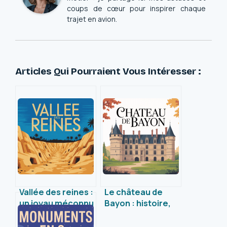
coups de cœur pour inspirer chaque
trajet en avion.
Articles Qui Pourraient Vous Intéresser :
Vallée des reines :
Le château de
un joyau méconnu
Bayon : histoire,
de l’Égypte
secrets et visite
antique révélé
incontournable en