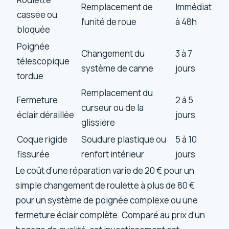
Remplacement de
Immédiat
cassée ou
l’unité de roue
à 48h
bloquée
Poignée
Changement du
3 à 7
télescopique
système de canne
jours
tordue
Remplacement du
Fermeture
2 à 5
curseur ou de la
éclair déraillée
jours
glissière
Coque rigide
Soudure plastique ou
5 à 10
fissurée
renfort intérieur
jours
Le coût d’une réparation varie de 20 € pour un
simple changement de roulette à plus de 80 €
pour un système de poignée complexe ou une
fermeture éclair complète. Comparé au prix d’un