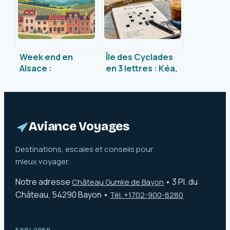
Week end en
Île des Cyclades
Alsace :
en 3 lettres : Kéa,
inspirations,
la solution unique
itinéraires et
pour vos grilles
conseils pour une
escapade réussie
Aviance Voyages
Destinations, escales et conseils pour
mieux voyager.
Notre adresse
•
3 Pl. du
Château Gumke de Bayon
Château, 54290 Bayon
•
Tél. +1702-900-8280
EXPLORER