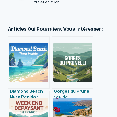
trajet en avion.
Articles Qui Pourraient Vous Intéresser :
Diamond Beach
Gorges du Prunelli
Nusa Penida :
: guide
guide pour
authentique pour
explorer ce joyau
explorer ce joyau
naturel
sauvage de Corse