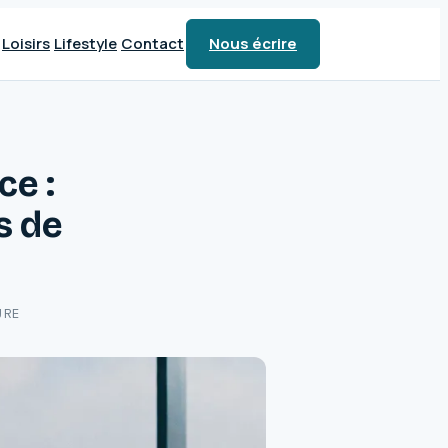
Loisirs
Lifestyle
Contact
Nous écrire
ce :
s de
URE