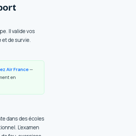
port
e. Il valide vos
 et de survie.
ez Air France
—
ement en
te dans des écoles
ationnel. L’examen