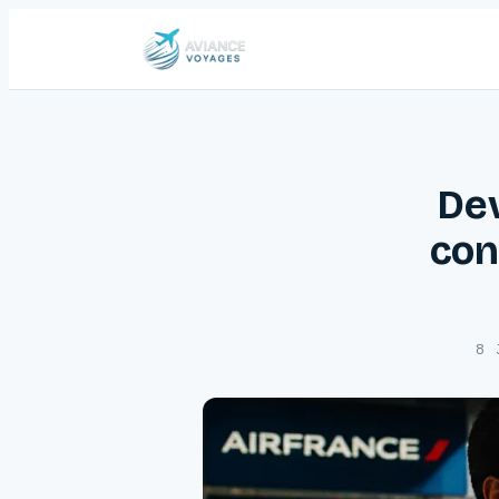
Dev
con
8 