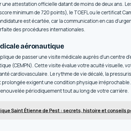
 une attestation officielle datant de moins de deux ans. L
(score minimum de 720 points), le TOEFL ou le certificat C
ndidature est écartée, car la communication en cas d’urg
aite des procédures internationales.
édicale aéronautique
plique de passer une visite médicale auprès d’un centre d’
ue (CEMPN). Cette visite évalue votre acuité visuelle, vot
santé cardiovasculaire. Le rythme de vie décalé, la pressuri
ut prolongée exigent une condition physique irréprochable.
 renouvelée périodiquement tout au long de votre carrière.
lique Saint Étienne de Pest : secrets, histoire et conseils po