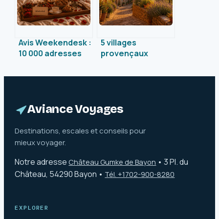
Avis Weekendesk :
5 villages
10 000 adresses
provençaux
au crible et 4
autour de La
réflexes pour
Ciotat :
éviter les
escapades entre
mauvaises
mer et vignobles
surprises
Aviance Voyages
Destinations, escales et conseils pour
mieux voyager.
Notre adresse
•
3 Pl. du
Château Gumke de Bayon
Château, 54290 Bayon
•
Tél. +1702-900-8280
EXPLORER