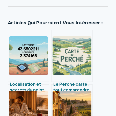
Articles Qui Pourraient Vous Intéresser :
Localisation et
Le Perche carte :
secrets du point
tout comprendre
GPS latitude
pour mieux
43.6502211
explorer cette
longitude 3.374165
région unique