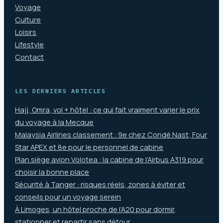
Voyage
Culture
Loisirs
Lifestyle
Contact
LES DERNIERS ARTICLES
Hajj, Omra, vol + hôtel : ce qui fait vraiment varier le prix
du voyage à la Mecque
Malaysia Airlines classement : 9e chez Condé Nast, Four
Star APEX et 8e pour le personnel de cabine
Plan siège avion Volotea : la cabine de l’Airbus A319 pour
choisir la bonne place
Sécurité à Tanger : risques réels, zones à éviter et
conseils pour un voyage serein
À Limoges, un hôtel proche de l’A20 pour dormir,
stationner et repartir sans détour