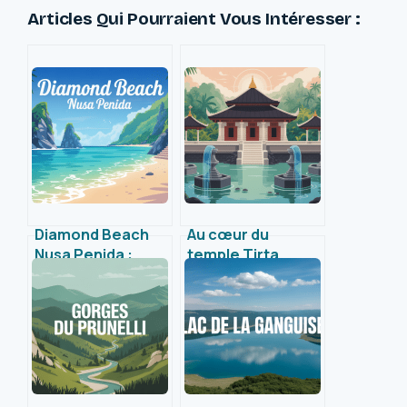
Articles Qui Pourraient Vous Intéresser :
Diamond Beach
Au cœur du
Nusa Penida :
temple Tirta
guide pour
Empul : voyage
explorer ce joyau
spirituel et source
naturel
sacrée à Bali