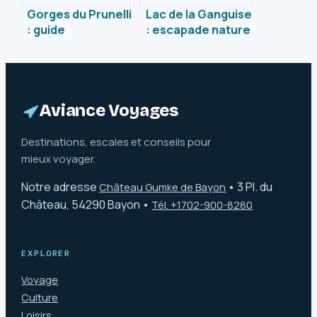
Gorges du Prunelli
Lac de la Ganguise
: guide
: escapade nature
authentique pour
et activités
explorer ce joyau
incontournables
sauvage de Corse
dans l’Aude
Aviance Voyages
Destinations, escales et conseils pour
mieux voyager.
Notre adresse
•
3 Pl. du
Château Gumke de Bayon
Château, 54290 Bayon
•
Tél. +1702-900-8280
EXPLORER
Voyage
Culture
Loisirs