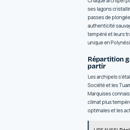
Chaque archipel pos
ses lagons cristall
passes de plongée 
authenticité sauvag
tempéré et leurs tr
unique en Polynési
Répartition g
partir
Les archipels s’éta
Société et les Tuam
Marquises connaiss
climat plus tempéré
optimales et les ac
LIRE AUSSI
Rési