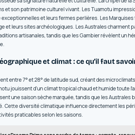
sède sa signature naturelle et culturelle. L’archipel de la 
ins et son patrimoine culturel vivant. Les Tuamotu impress
exceptionnelles et leurs fermes perlières. Les Marquises 
e et leurs sites archéologiques. Les Australes charment pa
aditions artisanales, tandis que les Gambier révèlent un hé
e.
éographique et climat : ce qu’il faut savo
lent entre 7° et 28° de latitude sud, créant des microclimats
otu jouissent d’un climat tropical chaud et humide toute l’
ent une saison sèche marquée, tandis que les Australes b
. Cette diversité climatique influence directement les pér
tivités praticables selon les saisons.
lier eDreams Prime sans perdre de temps : compte, renou