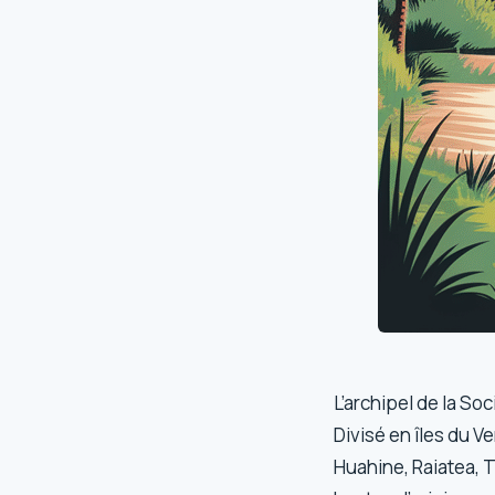
L’archipel de la So
Divisé en îles du V
Huahine, Raiatea, T