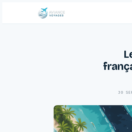
L
franç
30 SE