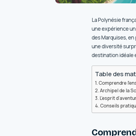
La Polynésie frança
une expérience uni
des Marquises, en p
une diversité surp
destination idéale 
Table des mat
Comprendre l’ens
Archipel de la So
L’esprit d’avent
Conseils pratiqu
Comprendr