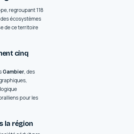
rope, regroupant 118
te des écosystèmes
e de ce territoire
ment cinq
es
Gambier
, des
ographiques,
ologique
oralliens pour les
 la région