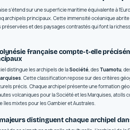
ise s’étend sur une superficie maritime équivalente à l’Eu
cinq archipels principaux. Cette immensité océanique abri
s préservées et des paysages contrastés qui font la richess
olynésie française compte-t-elle précisé
ncipaux
el distingue les archipels de la
Société
, des
Tuamotu
, d
arquises
. Cette classification repose sur des critères gé
turels précis. Chaque archipel présente une formation gé
hautes volcaniques pour la Société et les Marquises, atolls c
 îles mixtes pour les Gambier et Australes.
majeurs distinguent chaque archipel dans