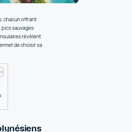
s, chacun offrant
x pics sauvages
insulaires révèlent
ermet de choisir sa
s
olynésiens