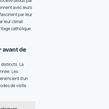
Société séduit par
ionnent avec leurs
fascinent par leur
r leur climat
ritage catholique
ir avant de
 distincts. La
année. Les
énéficient d’un
iodes de visite
vellement