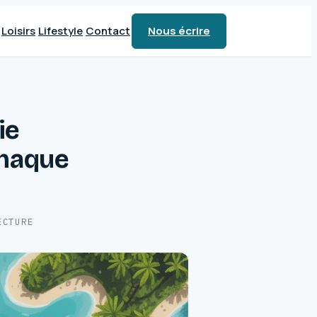
Loisirs
Lifestyle
Contact
Nous écrire
ie
chaque
ECTURE